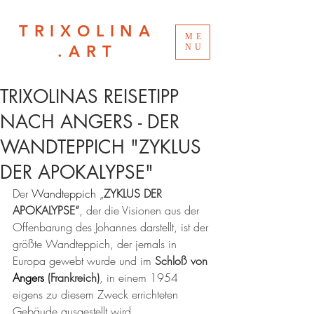
TRIXOLINA
ME
.ART
NU
TRIXOLINAS REISETIPP
NACH ANGERS - DER
WANDTEPPICH "ZYKLUS
DER APOKALYPSE"
Der 
Wandteppich
 „
ZYKLUS DER 
APOKALYPSE“
, der die Visionen aus der 
Offenbarung des Johannes darstellt, ist der 
größte Wandteppich, der jemals in 
Europa gewebt wurde und im 
Schloß von 
Angers
 (Frankreich)
, in einem 1954 
eigens zu diesem Zweck errichteten 
Gebäude ausgestellt wird. 